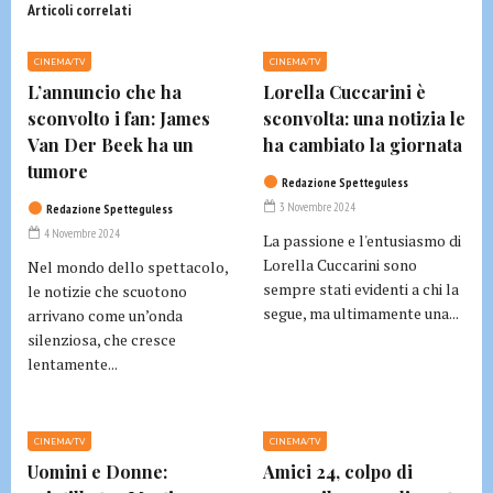
Articoli correlati
CINEMA/TV
CINEMA/TV
L’annuncio che ha
Lorella Cuccarini è
sconvolto i fan: James
sconvolta: una notizia le
Van Der Beek ha un
ha cambiato la giornata
tumore
Redazione Spetteguless
3 Novembre 2024
Redazione Spetteguless
4 Novembre 2024
La passione e l'entusiasmo di
Lorella Cuccarini sono
Nel mondo dello spettacolo,
sempre stati evidenti a chi la
le notizie che scuotono
segue, ma ultimamente una...
arrivano come un’onda
silenziosa, che cresce
lentamente...
CINEMA/TV
CINEMA/TV
Uomini e Donne:
Amici 24, colpo di