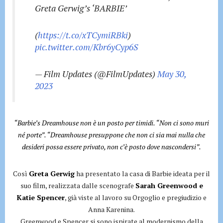
Greta Gerwig’s ‘BARBIE’
(
https://t.co/xTCymiRBki
)
pic.twitter.com/Kbr6yCyp6S
— Film Updates (@FilmUpdates)
May 30,
2023
“Barbie’s Dreamhouse non è un posto per timidi. “Non ci sono muri
né porte”. “Dreamhouse presuppone che non ci sia mai nulla che
desideri possa essere privato, non c’è posto dove nascondersi”.
Così
Greta Gerwig
ha presentato la casa di Barbie ideata per il
suo film, realizzata dalle scenografe
Sarah Greenwood e
Katie Spencer
, già viste al lavoro su Orgoglio e pregiudizio e
Anna Karenina.
Greenwood e Spencer si sono ispirate al modernismo della