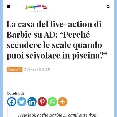
T
T
o
o
g
g
La casa del live-action di
g
g
Barbie su AD: “Perché
l
l
e
e
scendere le scale quando
n
n
a
a
puoi scivolare in piscina?”
v
v
i
i
g
g
Cinema/Tv
31 Maggio 2023 10:35
a
a
t
t
i
i
Condividi
o
o
n
n
New look at the Barbie Dreamhouse from