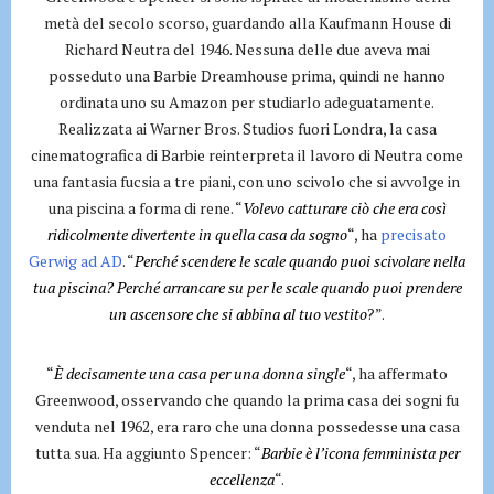
metà del secolo scorso, guardando alla Kaufmann House di
Richard Neutra del 1946. Nessuna delle due aveva mai
posseduto una Barbie Dreamhouse prima, quindi ne hanno
ordinata uno su Amazon per studiarlo adeguatamente.
Realizzata ai Warner Bros. Studios fuori Londra, la casa
cinematografica di Barbie reinterpreta il lavoro di Neutra come
una fantasia fucsia a tre piani, con uno scivolo che si avvolge in
una piscina a forma di rene. “
Volevo catturare ciò che era così
ridicolmente divertente in quella casa da sogno
“, ha
precisato
Gerwig ad AD
. “
Perché scendere le scale quando puoi scivolare nella
tua piscina? Perché arrancare su per le scale quando puoi prendere
un ascensore che si abbina al tuo vestito
?”.
“
È decisamente una casa per una donna single
“, ha affermato
Greenwood, osservando che quando la prima casa dei sogni fu
venduta nel 1962, era raro che una donna possedesse una casa
tutta sua. Ha aggiunto Spencer: “
Barbie è l’icona femminista per
eccellenza
“.