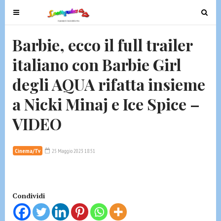
T
T
o
o
g
g
Barbie, ecco il full trailer
g
g
italiano con Barbie Girl
l
l
e
e
degli AQUA rifatta insieme
n
n
a
a
a Nicki Minaj e Ice Spice –
v
v
VIDEO
i
i
g
g
a
a
Cinema/Tv
25 Maggio 2023 18:51
t
t
i
i
o
o
n
n
Condividi