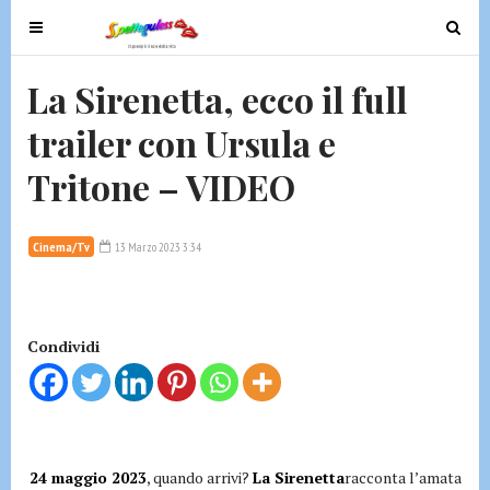
T
T
o
o
g
g
La Sirenetta, ecco il full
g
g
trailer con Ursula e
l
l
e
e
Tritone – VIDEO
n
n
a
a
v
v
Cinema/Tv
13 Marzo 2023 3:34
i
i
g
g
a
a
t
t
Condividi
i
i
o
o
n
n
24 maggio 2023
, quando arrivi?
La
Sirenetta
racconta l’amata