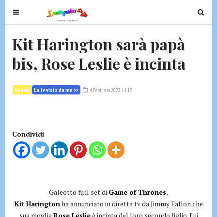
T
T
o
o
g
g
Kit Harington sarà papà
g
g
bis, Rose Leslie è incinta
l
l
e
e
n
n
Gossip
La tv vista da me >>
4 Febbraio 2023 14:12
a
a
v
v
i
i
g
g
Condividi
a
a
t
t
i
i
o
o
n
n
Galeotto fu il set di
Game of Thrones.
Kit Harington
ha annunciato in diretta tv da Jimmy Fallon che
sua moglie
Rose Leslie
è incinta del loro secondo figlio. Lui