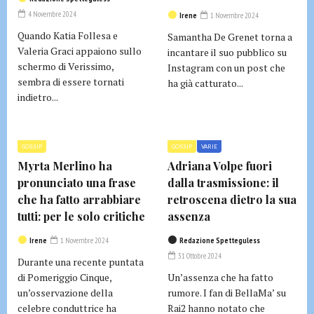
4 Novembre 2024
Irene
1 Novembre 2024
Quando Katia Follesa e
Samantha De Grenet torna a
Valeria Graci appaiono sullo
incantare il suo pubblico su
schermo di Verissimo,
Instagram con un post che
sembra di essere tornati
ha già catturato...
indietro...
GOSSIP
GOSSIP
VARIE
Myrta Merlino ha
Adriana Volpe fuori
pronunciato una frase
dalla trasmissione: il
che ha fatto arrabbiare
retroscena dietro la sua
tutti: per le solo critiche
assenza
Irene
1 Novembre 2024
Redazione Spetteguless
31 Ottobre 2024
Durante una recente puntata
di Pomeriggio Cinque,
Un’assenza che ha fatto
un’osservazione della
rumore. I fan di BellaMa’ su
celebre conduttrice ha
Rai2 hanno notato che