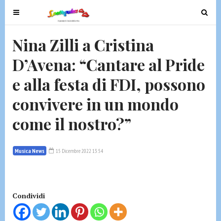
T
T
o
o
g
g
Nina Zilli a Cristina
g
g
D’Avena: “Cantare al Pride
l
l
e
e
e alla festa di FDI, possono
n
n
a
a
convivere in un mondo
v
v
come il nostro?”
i
i
g
g
a
a
Musica News
15 Dicembre 2022 13:54
t
t
i
i
o
o
n
n
Condividi