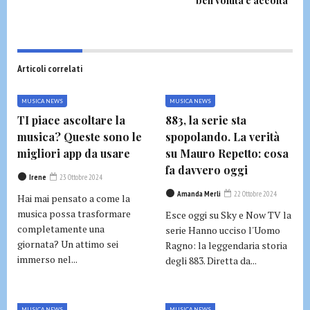
ben voluta e accolta”
Articoli correlati
MUSICA NEWS
MUSICA NEWS
TI piace ascoltare la
883, la serie sta
musica? Queste sono le
spopolando. La verità
migliori app da usare
su Mauro Repetto: cosa
fa davvero oggi
Irene
23 Ottobre 2024
Amanda Merli
22 Ottobre 2024
Hai mai pensato a come la
musica possa trasformare
Esce oggi su Sky e Now TV la
completamente una
serie Hanno ucciso l'Uomo
giornata? Un attimo sei
Ragno: la leggendaria storia
immerso nel...
degli 883. Diretta da...
MUSICA NEWS
MUSICA NEWS