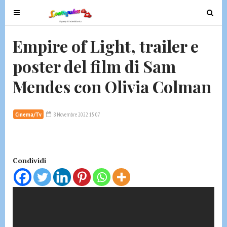
T
T
o
o
g
g
Empire of Light, trailer e
g
g
poster del film di Sam
l
l
e
e
Mendes con Olivia Colman
n
n
a
a
v
v
Cinema/Tv
8 Novembre 2022 15:07
i
i
g
g
a
a
t
t
Condividi
i
i
o
o
n
n