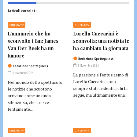
Articoli correlati
CINEMA/TV
CINEMA/TV
L’annuncio che ha
Lorella Cuccarini è
sconvolto i fan: James
sconvolta: una notizia le
Van Der Beek ha un
ha cambiato la giornata
tumore
Redazione Spetteguless
3 Novembre 2024
Redazione Spetteguless
4 Novembre 2024
La passione e l'entusiasmo di
Lorella Cuccarini sono
Nel mondo dello spettacolo,
sempre stati evidenti a chi la
le notizie che scuotono
segue, ma ultimamente una...
arrivano come un’onda
silenziosa, che cresce
lentamente...
CINEMA/TV
CINEMA/TV