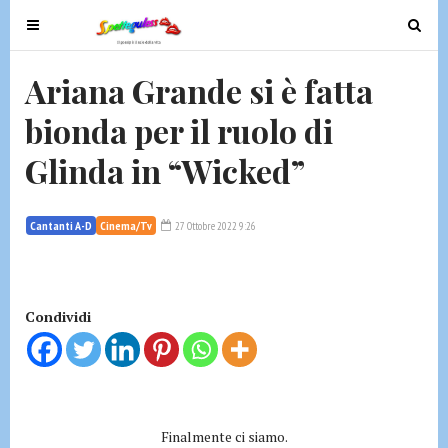
T
T
o
o
g
g
Ariana Grande si è fatta
g
g
bionda per il ruolo di
l
l
e
e
Glinda in “Wicked”
n
n
a
a
v
v
Cantanti A-D
Cinema/Tv
27 Ottobre 2022 9:26
i
i
g
g
a
a
t
t
Condividi
i
i
o
o
n
n
Finalmente ci siamo.