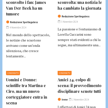
sconvolto i fan: James
sconvolta: una notizia le
Van Der Beek ha un
ha cambiato la giornata
tumore
Redazione Spetteguless
3 Novembre 2024
Redazione Spetteguless
4 Novembre 2024
La passione e l'entusiasmo di
Lorella Cuccarini sono
Nel mondo dello spettacolo,
sempre stati evidenti a chi la
le notizie che scuotono
segue, ma ultimamente una...
arrivano come un’onda
silenziosa, che cresce
lentamente...
CINEMA/TV
CINEMA/TV
Uomini e Donne:
Amici 24, colpo di
scintille tra Martina e
scena: il provvedimento
Ciro, ma un nuovo
disciplinare scuote tutti
corteggiatore entra in
Irene
2 Novembre 2024
scena
I riflettori di Amici 24 non