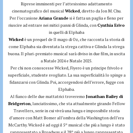
Riprese imminenti per l’attesissimo adattamento
cinematografico del musical
Wicked
, diretto da Jon M. Chu.
Per l’occasione
Ariana Grande
si è fatta un paglia e fieno per
riuscire ad entrare nei mitici panni di Glinda, con
Cynthia Erivo
in quelli di Elphaba
Wicked
è un prequel de Il mago di Oz, che racconta la storia di
come Elphaba sia diventata la strega cattiva e Glinda la strega
buona. Il pluri-premiato musical sarà diviso in due film, in uscita
a Natale 2024 e Natale 2025.
Per chi non conoscesse Wicked, Fiyero è un principe frivolo e
superficiale, studente svogliato. La sua superficialità lo spinge a
fidanzarsi con Glinda. Poi, accorgendosi dell’errore, fugge con
Elphaba.
Al fianco delle due mattatrici troveremo
Jonathan Bailey di
Bridgerton
, lanciatissimo, che sta attualmente girando Fellow
Travellers, serie in cui vivrà una lunga e impossibile storia
d’amore con Matt Bomer all’ombra della Washington dell’era
McCarthy. Wicked è ad oggi il 5º musical che più a lungo è stato
rappresentato a Broadway e il 28º più a lungo rappresentato