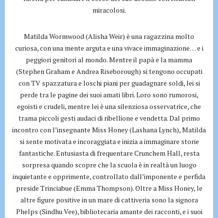
miracolosi.
Matilda Wormwood (Alisha Weir) è una ragazzina molto
curiosa, con una mente arguta e una vivace immaginazione… e i
peggiori genitori al mondo. Mentre il papà e la mamma
(Stephen Graham e Andrea Riseborough) si tengono occupati
con TV spazzatura e loschi piani per guadagnare soldi, lei si
perde tra le pagine dei suoi amati libri. Loro sono rumorosi,
egoisti e crudeli, mentre lei è una silenziosa osservatrice, che
trama piccoli gesti audaci di ribellione e vendetta. Dal primo
incontro con l’insegnante Miss Honey (Lashana Lynch), Matilda
si sente motivata e incoraggiata e inizia a immaginare storie
fantastiche. Entusiasta di frequentare Crunchem Hall, resta
sorpresa quando scopre che la scuola è in realtà un luogo
inquietante e opprimente, controllato dall’imponente e perfida
preside Trinciabue (Emma Thompson). Oltre a Miss Honey, le
altre figure positive in un mare di cattiveria sono la signora
Phelps (Sindhu Vee), bibliotecaria amante dei racconti, e i suoi