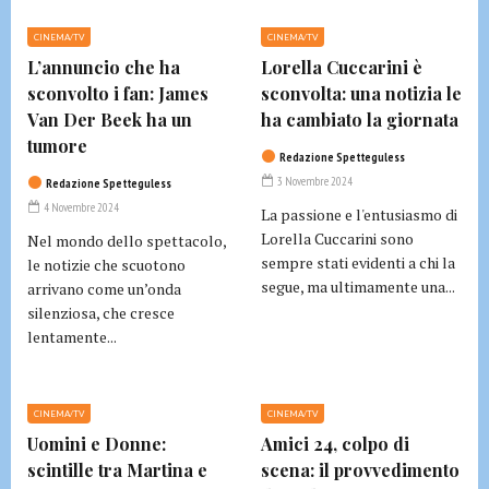
CINEMA/TV
CINEMA/TV
L’annuncio che ha
Lorella Cuccarini è
sconvolto i fan: James
sconvolta: una notizia le
Van Der Beek ha un
ha cambiato la giornata
tumore
Redazione Spetteguless
3 Novembre 2024
Redazione Spetteguless
4 Novembre 2024
La passione e l'entusiasmo di
Lorella Cuccarini sono
Nel mondo dello spettacolo,
sempre stati evidenti a chi la
le notizie che scuotono
segue, ma ultimamente una...
arrivano come un’onda
silenziosa, che cresce
lentamente...
CINEMA/TV
CINEMA/TV
Uomini e Donne:
Amici 24, colpo di
scintille tra Martina e
scena: il provvedimento