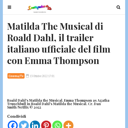
T
T
o
o
g
g
Matilda The Musical di
g
g
Roald Dahl, il trailer
l
l
e
e
italiano ufficiale del film
n
n
a
a
con Emma Thompson
v
v
i
i
g
g
Cinema/Tv
13 Ottobre 2022 17:01
a
a
t
t
i
i
Roald Dahl's Matilda the Musical. Emma Thompson as Agatha
o
o
Trunchbull in Roald Dahl's Matilda the Musical. Cr. Dan
Smith/Netflix © 2022
n
n
Condividi