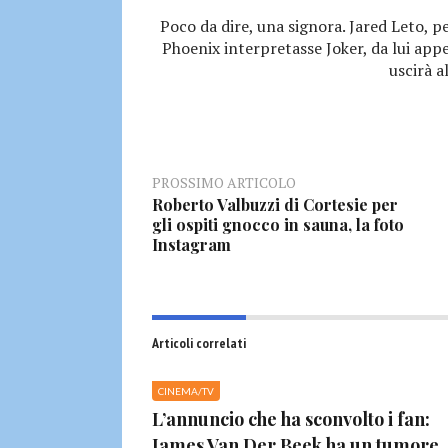
Poco da dire, una signora. Jared Leto, p
Phoenix interpretasse Joker, da lui appe
uscirà a
PROSSIMO ARTICOLO
Roberto Valbuzzi di Cortesie per
gli ospiti gnocco in sauna, la foto
Instagram
Articoli correlati
CINEMA/TV
L’annuncio che ha sconvolto i fan:
James Van Der Beek ha un tumore