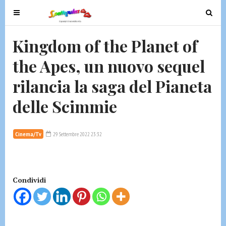
T
T
o
o
g
g
Kingdom of the Planet of
g
g
the Apes, un nuovo sequel
l
l
e
e
rilancia la saga del Pianeta
n
n
a
a
delle Scimmie
v
v
i
i
g
g
Cinema/Tv
29 Settembre 2022 23:32
a
a
t
t
i
i
Condividi
o
o
n
n