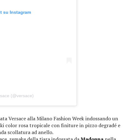
t su Instagram
rsace (@versace)
ilata Versace alla Milano Fashion Week indossando un
ski color rosa tropicale con finiture in pizzo degradé e
da scollatura ad anello.
sace, remake della tiara indossata da
Madonna
nella