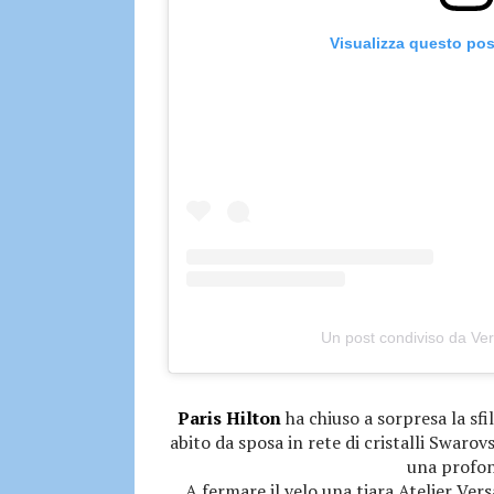
Visualizza questo pos
Un post condiviso da Ve
Paris Hilton
ha chiuso a sorpresa la sf
abito da sposa in rete di cristalli Swarov
una profon
A fermare il velo una tiara Atelier Ver