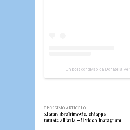
Un post condiviso da Donatella Ve
PROSSIMO ARTICOLO
Zlatan Ibrahimovic, chiappe
tatuate all’aria – il video Instagram