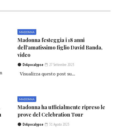
MADONNA
Madonna festeggia i 18 anni
dell’amatissimo figlio David Banda,
video
DrApocalypse
27 Settembre 2023
in
Visualizza questo post su...
MADONNA
n
Madonna ha ufficialmente ripreso le
n
prove del Celebration Tour
DrApocalypse
31 Agosto 2023