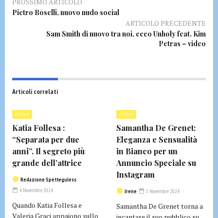
PROSSIMO ARTICOLO
Pietro Boselli, nuovo nudo social
ARTICOLO PRECEDENTE
Sam Smith di nuovo tra noi, ecco Unholy feat. Kim
Petras – video
Articoli correlati
GOSSIP
GOSSIP
Katia Follesa :
Samantha De Grenet:
“Separata per due
Eleganza e Sensualità
anni”. Il segreto più
in Bianco per un
grande dell’attrice
Annuncio Speciale su
Instagram
Redazione Spetteguless
4 Novembre 2024
Irene
1 Novembre 2024
Quando Katia Follesa e
Samantha De Grenet torna a
Valeria Graci appaiono sullo
incantare il suo pubblico su