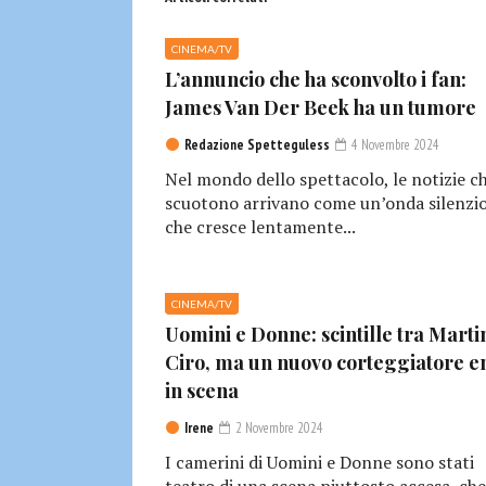
CINEMA/TV
L’annuncio che ha sconvolto i fan:
James Van Der Beek ha un tumore
Redazione Spetteguless
4 Novembre 2024
Nel mondo dello spettacolo, le notizie c
scuotono arrivano come un’onda silenzio
che cresce lentamente...
CINEMA/TV
Uomini e Donne: scintille tra Marti
Ciro, ma un nuovo corteggiatore e
in scena
Irene
2 Novembre 2024
I camerini di Uomini e Donne sono stati
teatro di una scena piuttosto accesa, che