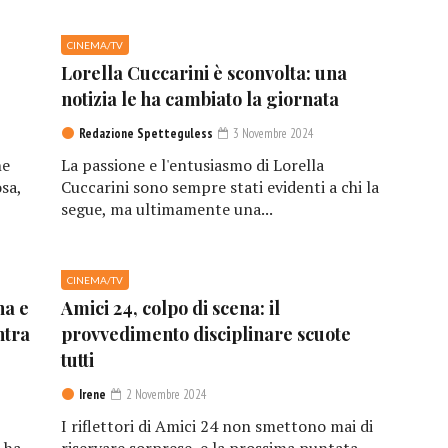
CINEMA/TV
Lorella Cuccarini è sconvolta: una
notizia le ha cambiato la giornata
Redazione Spetteguless
3 Novembre 2024
he
La passione e l'entusiasmo di Lorella
sa,
Cuccarini sono sempre stati evidenti a chi la
segue, ma ultimamente una...
CINEMA/TV
na e
Amici 24, colpo di scena: il
ntra
provvedimento disciplinare scuote
tutti
Irene
2 Novembre 2024
I riflettori di Amici 24 non smettono mai di
 ha
riservare sorprese, e la prossima puntata