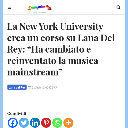
T
T
o
o
g
g
La New York University
g
g
crea un corso su Lana Del
l
l
e
e
Rey: “Ha cambiato e
n
n
a
a
reinventato la musica
v
v
mainstream”
i
i
g
g
a
a
Lana del Rey
21 Settembre 2022 9:34
t
t
i
i
o
o
n
n
Condividi