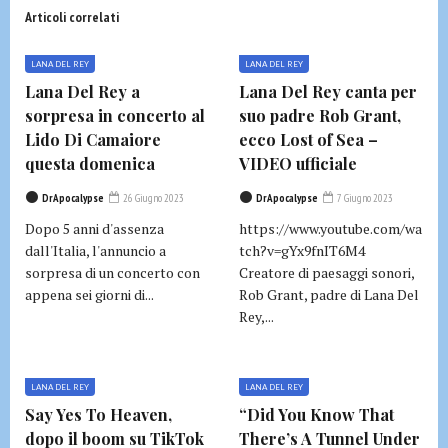
Articoli correlati
LANA DEL REY
LANA DEL REY
Lana Del Rey a
Lana Del Rey canta per
sorpresa in concerto al
suo padre Rob Grant,
Lido Di Camaiore
ecco Lost of Sea –
questa domenica
VIDEO ufficiale
DrApocalypse
26 Giugno 2023
DrApocalypse
7 Giugno 2023
Dopo 5 anni d'assenza
https://www.youtube.com/wa
dall'Italia, l'annuncio a
tch?v=gYx9fnIT6M4
sorpresa di un concerto con
Creatore di paesaggi sonori,
appena sei giorni di...
Rob Grant, padre di Lana Del
Rey,...
LANA DEL REY
LANA DEL REY
Say Yes To Heaven,
“Did You Know That
dopo il boom su TikTok
There’s A Tunnel Under