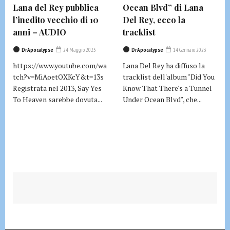
Lana del Rey pubblica
Ocean Blvd” di Lana
l’inedito vecchio di 10
Del Rey, ecco la
anni – AUDIO
tracklist
DrApocalypse
24 Maggio 2023
DrApocalypse
14 Gennaio 2023
https://www.youtube.com/wa
Lana Del Rey ha diffuso la
tch?v=MiAoetOXKcY&t=13s
tracklist dell'album "Did You
Registrata nel 2013, Say Yes
Know That There's a Tunnel
To Heaven sarebbe dovuta...
Under Ocean Blvd", che...