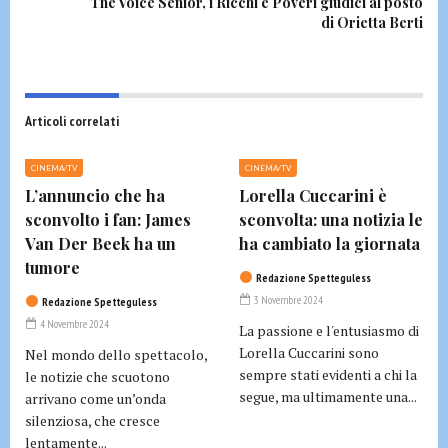
The Voice Senior, i Ricchi e Poveri giudici al posto
di Orietta Berti
Articoli correlati
CINEMA/TV
CINEMA/TV
L’annuncio che ha
Lorella Cuccarini è
sconvolto i fan: James
sconvolta: una notizia le
Van Der Beek ha un
ha cambiato la giornata
tumore
Redazione Spetteguless
3 Novembre 2024
Redazione Spetteguless
4 Novembre 2024
La passione e l'entusiasmo di
Lorella Cuccarini sono
Nel mondo dello spettacolo,
sempre stati evidenti a chi la
le notizie che scuotono
segue, ma ultimamente una...
arrivano come un’onda
silenziosa, che cresce
lentamente...