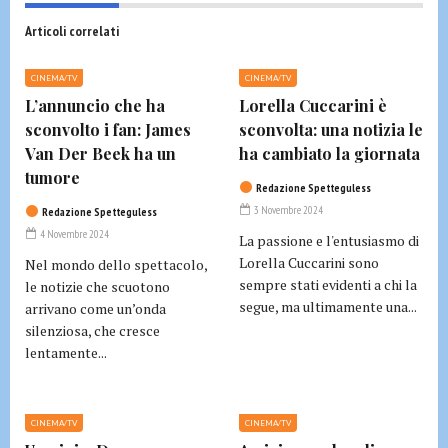
Articoli correlati
CINEMA/TV
CINEMA/TV
L’annuncio che ha
Lorella Cuccarini è
sconvolto i fan: James
sconvolta: una notizia le
Van Der Beek ha un
ha cambiato la giornata
tumore
Redazione Spetteguless
3 Novembre 2024
Redazione Spetteguless
4 Novembre 2024
La passione e l'entusiasmo di
Lorella Cuccarini sono
Nel mondo dello spettacolo,
sempre stati evidenti a chi la
le notizie che scuotono
segue, ma ultimamente una...
arrivano come un’onda
silenziosa, che cresce
lentamente...
CINEMA/TV
CINEMA/TV