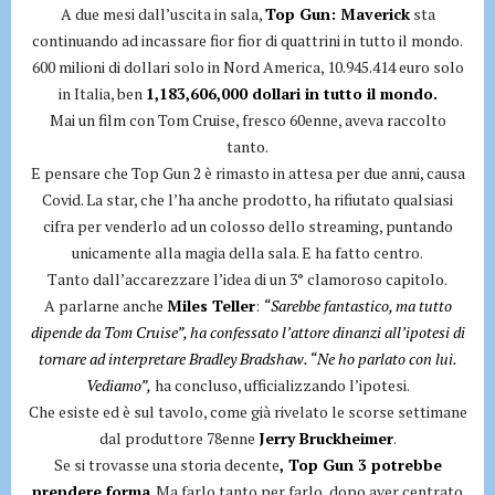
A due mesi dall’uscita in sala,
Top Gun: Maverick
sta
continuando ad incassare fior fior di quattrini in tutto il mondo.
600 milioni di dollari solo in Nord America, 10.945.414 euro solo
in Italia, ben
1,183,606,000 dollari in tutto il mondo.
Mai un film con Tom Cruise, fresco 60enne, aveva raccolto
tanto.
E pensare che Top Gun 2 è rimasto in attesa per due anni, causa
Covid. La star, che l’ha anche prodotto, ha rifiutato qualsiasi
cifra per venderlo ad un colosso dello streaming, puntando
unicamente alla magia della sala. E ha fatto centro.
Tanto dall’accarezzare l’idea di un 3° clamoroso capitolo.
A parlarne anche
Miles Teller
:
“Sarebbe fantastico, ma tutto
dipende da Tom Cruise”, ha confessato l’attore dinanzi all’ipotesi di
tornare ad interpretare Bradley Bradshaw. “Ne ho parlato con lui.
Vediamo”,
ha concluso, ufficializzando l’ipotesi.
Che esiste ed è sul tavolo, come già rivelato le scorse settimane
dal produttore 78enne
Jerry Bruckheimer
.
Se si trovasse una storia decente
, Top Gun 3 potrebbe
prendere forma
. Ma farlo tanto per farlo, dopo aver centrato