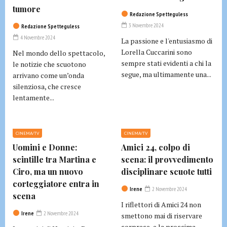
tumore
Redazione Spetteguless
3 Novembre 2024
Redazione Spetteguless
4 Novembre 2024
La passione e l'entusiasmo di
Lorella Cuccarini sono
Nel mondo dello spettacolo,
sempre stati evidenti a chi la
le notizie che scuotono
segue, ma ultimamente una...
arrivano come un’onda
silenziosa, che cresce
lentamente...
CINEMA/TV
CINEMA/TV
Uomini e Donne:
Amici 24, colpo di
scintille tra Martina e
scena: il provvedimento
Ciro, ma un nuovo
disciplinare scuote tutti
corteggiatore entra in
Irene
2 Novembre 2024
scena
I riflettori di Amici 24 non
Irene
2 Novembre 2024
smettono mai di riservare
sorprese, e la prossima