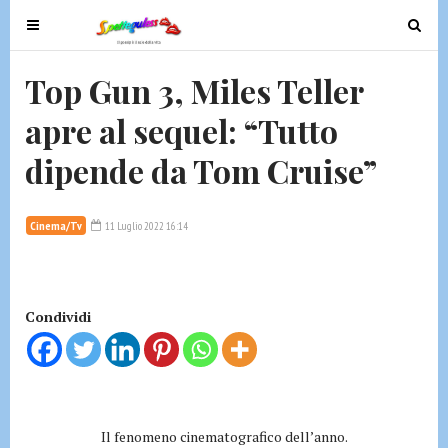
T
T
o
o
g
g
Top Gun 3, Miles Teller
g
g
apre al sequel: “Tutto
l
l
e
e
dipende da Tom Cruise”
n
n
a
a
v
v
Cinema/Tv
11 Luglio 2022 16:14
i
i
g
g
a
a
t
t
Condividi
i
i
o
o
n
n
Il fenomeno cinematografico dell’anno.