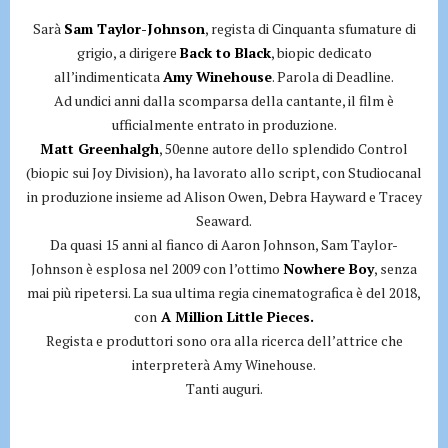
Sarà
Sam Taylor-Johnson
, regista di Cinquanta sfumature di
grigio, a dirigere
Back to Black
, biopic dedicato
all’indimenticata
Amy Winehouse
. Parola di Deadline.
Ad undici anni dalla scomparsa della cantante, il film è
ufficialmente entrato in produzione.
Matt Greenhalgh
, 50enne autore dello splendido Control
(biopic sui Joy Division), ha lavorato allo script, con Studiocanal
in produzione insieme ad Alison Owen, Debra Hayward e Tracey
Seaward.
Da quasi 15 anni al fianco di Aaron Johnson, Sam Taylor-
Johnson è esplosa nel 2009 con l’ottimo
Nowhere Boy
, senza
mai più ripetersi. La sua ultima regia cinematografica è del 2018,
con
A Million Little Pieces.
Regista e produttori sono ora alla ricerca dell’attrice che
interpreterà Amy Winehouse.
Tanti auguri.