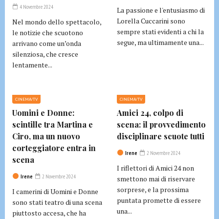
4 Novembre 2024
La passione e l'entusiasmo di
Lorella Cuccarini sono
Nel mondo dello spettacolo,
sempre stati evidenti a chi la
le notizie che scuotono
segue, ma ultimamente una...
arrivano come un’onda
silenziosa, che cresce
lentamente...
CINEMA/TV
CINEMA/TV
Uomini e Donne:
Amici 24, colpo di
scintille tra Martina e
scena: il provvedimento
Ciro, ma un nuovo
disciplinare scuote tutti
corteggiatore entra in
Irene
2 Novembre 2024
scena
I riflettori di Amici 24 non
Irene
2 Novembre 2024
smettono mai di riservare
sorprese, e la prossima
I camerini di Uomini e Donne
puntata promette di essere
sono stati teatro di una scena
una...
piuttosto accesa, che ha