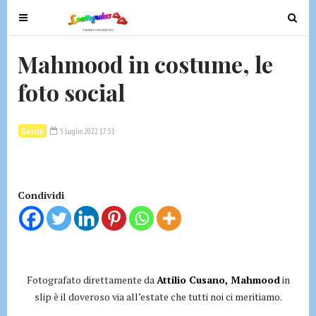
T
T
o
o
g
g
Mahmood in costume, le
g
g
foto social
l
l
e
e
n
n
Gossip
5 Luglio 2022 17:51
a
a
v
v
i
i
g
g
Condividi
a
a
t
t
i
i
o
o
n
n
Fotografato direttamente da
Attilio Cusano, Mahmood
in
slip è il doveroso via all’estate che tutti noi ci meritiamo.