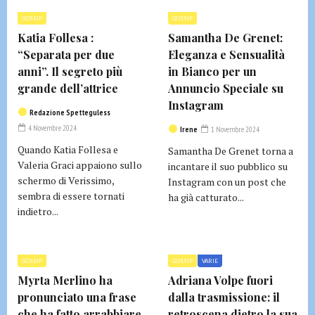
GOSSIP
GOSSIP
Katia Follesa :
Samantha De Grenet:
“Separata per due
Eleganza e Sensualità
anni”. Il segreto più
in Bianco per un
grande dell’attrice
Annuncio Speciale su
Instagram
Redazione Spetteguless
4 Novembre 2024
Irene
1 Novembre 2024
Quando Katia Follesa e
Samantha De Grenet torna a
Valeria Graci appaiono sullo
incantare il suo pubblico su
schermo di Verissimo,
Instagram con un post che
sembra di essere tornati
ha già catturato...
indietro...
GOSSIP
GOSSIP
VARIE
Myrta Merlino ha
Adriana Volpe fuori
pronunciato una frase
dalla trasmissione: il
che ha fatto arrabbiare
retroscena dietro la sua