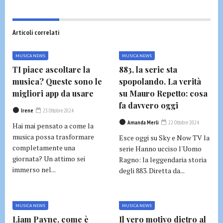
Articoli correlati
MUSICA NEWS
MUSICA NEWS
TI piace ascoltare la
883, la serie sta
musica? Queste sono le
spopolando. La verità
migliori app da usare
su Mauro Repetto: cosa
fa davvero oggi
Irene
23 Ottobre 2024
Amanda Merli
22 Ottobre 2024
Hai mai pensato a come la
musica possa trasformare
Esce oggi su Sky e Now TV la
completamente una
serie Hanno ucciso l'Uomo
giornata? Un attimo sei
Ragno: la leggendaria storia
immerso nel...
degli 883. Diretta da...
MUSICA NEWS
MUSICA NEWS
Liam Payne, come è
Il vero motivo dietro al