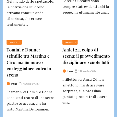
Lorella Cuccarini sono
Nel mondo dello spettacolo,
sempre stati evidenti a chi la
le notizie che scuotono
segue, ma ultimamente una...
arrivano come un’onda
silenziosa, che cresce
lentamente...
CINEMA/TV
CINEMA/TV
Uomini e Donne:
Amici 24, colpo di
scintille tra Martina e
scena: il provvedimento
Ciro, ma un nuovo
disciplinare scuote tutti
corteggiatore entra in
Irene
2 Novembre 2024
scena
I riflettori di Amici 24 non
Irene
2 Novembre 2024
smettono mai di riservare
sorprese, e la prossima
I camerini di Uomini e Donne
puntata promette di essere
sono stati teatro di una scena
una...
piuttosto accesa, che ha
visto Martina De Ioannon...