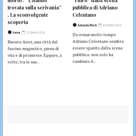
morto? “L’hanno
“ritiro” dalla scena
trovata sulla scrivania”
pubblica di Adriano
. La sconvolgente
Celentano
scoperta
Amanda Merli
10 Ottobre 2024
Irene
22 Ottobre 2024
Da ormai molto tempo
Adriano Celentano sembra
Buenos Aires, una città dal
essere sparito dalla scena
fascino magnetico, piena di
pubblica: non solo ha
vita e di promesse. Eppure, a
cambiato il...
volte, tra le sue...