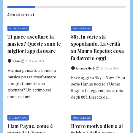
Articoli correlati
MUSICA NEWS
MUSICA NEWS
TI piace ascoltare la
883, la serie sta
musica? Queste sono le
spopolando. La verità
migliori app da usare
su Mauro Repetto: cosa
fa davvero oggi
Irene
23 Ottobre 2024
Amanda Merli
22 Ottobre 2024
Hai mai pensato a come la
musica possa trasformare
Esce oggi su Sky e Now TV la
completamente una
serie Hanno ucciso l'Uomo
giornata? Un attimo sei
Ragno: la leggendaria storia
immerso nel...
degli 883. Diretta da...
MUSICA NEWS
MUSICA NEWS
Liam Payne, come è
Il vero motivo dietro al