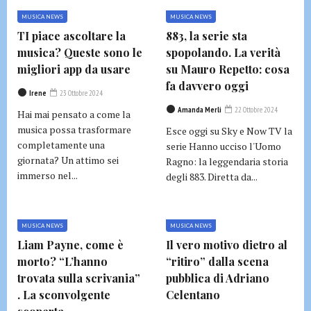
MUSICA NEWS
MUSICA NEWS
TI piace ascoltare la
883, la serie sta
musica? Queste sono le
spopolando. La verità
migliori app da usare
su Mauro Repetto: cosa
fa davvero oggi
Irene
23 Ottobre 2024
Amanda Merli
22 Ottobre 2024
Hai mai pensato a come la
musica possa trasformare
Esce oggi su Sky e Now TV la
completamente una
serie Hanno ucciso l'Uomo
giornata? Un attimo sei
Ragno: la leggendaria storia
immerso nel...
degli 883. Diretta da...
MUSICA NEWS
MUSICA NEWS
Liam Payne, come è
Il vero motivo dietro al
morto? “L’hanno
“ritiro” dalla scena
trovata sulla scrivania”
pubblica di Adriano
. La sconvolgente
Celentano