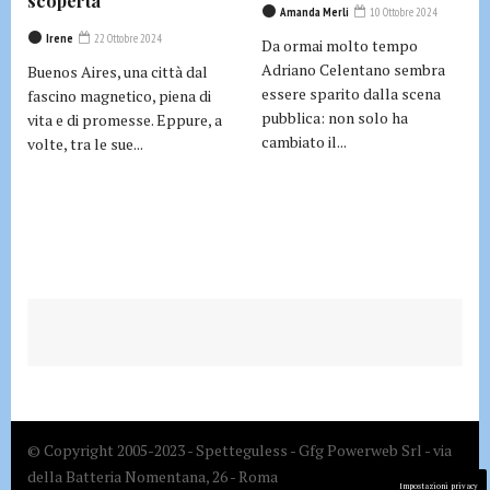
scoperta
Amanda Merli
10 Ottobre 2024
Irene
22 Ottobre 2024
Da ormai molto tempo
Adriano Celentano sembra
Buenos Aires, una città dal
essere sparito dalla scena
fascino magnetico, piena di
pubblica: non solo ha
vita e di promesse. Eppure, a
cambiato il...
volte, tra le sue...
© Copyright 2005-2023 - Spetteguless - Gfg Powerweb Srl - via
della Batteria Nomentana, 26 - Roma
Impostazioni privacy