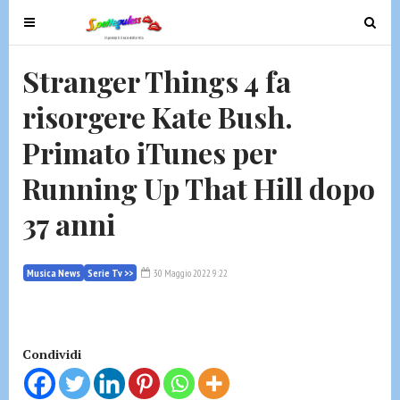
T
T
o
o
g
g
Stranger Things 4 fa
g
g
risorgere Kate Bush.
l
l
e
e
Primato iTunes per
n
n
a
a
Running Up That Hill dopo
v
v
37 anni
i
i
g
g
a
a
Musica News
Serie Tv >>
30 Maggio 2022 9:22
t
t
i
i
o
o
n
n
Condividi