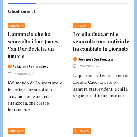
Articoli correlati
CINEMA/TV
CINEMA/TV
L’annuncio che ha
Lorella Cuccarini è
sconvolto i fan: James
sconvolta: una notizia le
Van Der Beek ha un
ha cambiato la giornata
tumore
Redazione Spetteguless
3 Novembre 2024
Redazione Spetteguless
4 Novembre 2024
La passione e l'entusiasmo di
Lorella Cuccarini sono
Nel mondo dello spettacolo,
sempre stati evidenti a chi la
le notizie che scuotono
segue, ma ultimamente una...
arrivano come un’onda
silenziosa, che cresce
lentamente...
CINEMA/TV
CINEMA/TV