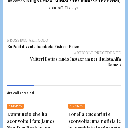
un cameo in
High School Musical: The Musical: The Series,
spin-off Disney+.
PROSSIMO ARTICOLO
RuPaul diventa bambola Fisher-Price
ARTICOLO PRECEDENTE
Valtteri Bottas, nudo Instagram per il pilota Alfa
Romeo
Articoli correlati
CINEMA/TV
CINEMA/TV
L’annuncio che ha
Lorella Cuccarini è
sconvolto i fan: James
sconvolta: una notizia le
Van Der Beek ha un
ha cambiato la giornata