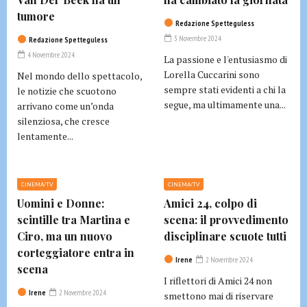
tumore
Redazione Spetteguless
3 Novembre 2024
Redazione Spetteguless
4 Novembre 2024
La passione e l'entusiasmo di
Lorella Cuccarini sono
Nel mondo dello spettacolo,
sempre stati evidenti a chi la
le notizie che scuotono
segue, ma ultimamente una...
arrivano come un’onda
silenziosa, che cresce
lentamente...
CINEMA/TV
CINEMA/TV
Uomini e Donne:
Amici 24, colpo di
scintille tra Martina e
scena: il provvedimento
Ciro, ma un nuovo
disciplinare scuote tutti
corteggiatore entra in
Irene
2 Novembre 2024
scena
I riflettori di Amici 24 non
Irene
2 Novembre 2024
smettono mai di riservare