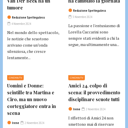
Van Der Beek ha un
ha cambiato la giornata
tumore
Redazione Spetteguless
3 Novembre 2024
Redazione Spetteguless
4 Novembre 2024
La passione e l'entusiasmo di
Lorella Cuccarini sono
Nel mondo dello spettacolo,
sempre stati evidenti a chi la
le notizie che scuotono
segue, ma ultimamente una...
arrivano come un’onda
silenziosa, che cresce
lentamente...
CINEMA/TV
CINEMA/TV
Uomini e Donne:
Amici 24, colpo di
scintille tra Martina e
scena: il provvedimento
Ciro, ma un nuovo
disciplinare scuote tutti
corteggiatore entra in
Irene
2 Novembre 2024
scena
I riflettori di Amici 24 non
Irene
2 Novembre 2024
smettono mai di riservare