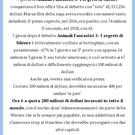
conquistava il box office Usa al debutto con “solo” 42,151,256
dollari. Mai un film della saga aveva esordito con numeri tanto
deludenti. Il primo capitolo, nel 2016, era partito con 74 milioni.
Il secondo, nel 2018, con 62.
7 giorni dopo il debutto
Animali Fantastici 3: I segreti di
Silente
è letteralmente crollato al botteghino, con un
pesantissimo -67% in 7 giorni e un 3° posto con appena 14
milioni in 3 giorni. Il suo totale americano, è così arrivato ai 67
milioni di dollari e difficilmente raggiungerà i 100 milioni di
dollari.
Anche qui, evento mai verificatosi prima.
Costato 200 milioni di dollari, dovrebbe incassarne 400 per
andare ‘in pari’.
Ora è a quota 280 milioni di dollari incassati in tutto il
mondo
, con il rischio di un ‘ridimensionamento’ da parte della
Warner che si fa sempre più papabile, se non addirittura di un
clamoroso stop al franchise che dovrebbe proseguire con due
altri capitoli.