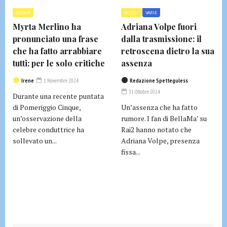
GOSSIP
GOSSIP
VARIE
Myrta Merlino ha
Adriana Volpe fuori
pronunciato una frase
dalla trasmissione: il
che ha fatto arrabbiare
retroscena dietro la sua
tutti: per le solo critiche
assenza
Irene
1 Novembre 2024
Redazione Spetteguless
31 Ottobre 2024
Durante una recente puntata
di Pomeriggio Cinque,
Un’assenza che ha fatto
un’osservazione della
rumore. I fan di BellaMa’ su
celebre conduttrice ha
Rai2 hanno notato che
sollevato un...
Adriana Volpe, presenza
fissa...