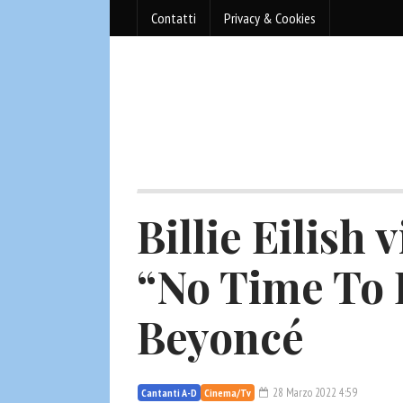
Contatti
Privacy & Cookies
Billie Eilish 
“No Time To D
Beyoncé
28 Marzo 2022 4:59
Cantanti A-D
Cinema/Tv