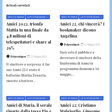
Articoli correlati
AMICI DI MARIA
LA TV VISTA DA ME >>
AMICI DI MARIA
LA TV VISTA DA ME >>
Amici 2022, trionfa
Amici 22, chi vincerà? I
Mattia in una finale da
bookmaker dicono
4.8 milioni di
Angelina
telespettatori e share al
DrApocalypse
12 Maggio 2023
29%
Sarà solo il pubblico a
DrApocalypse
15 Maggio 2023
decretare il vincitore della
finalissima di Amici in
Il vincitore a sorpresa. A far
programma domenica 14
suo Amici 22 è stato il
maggio,...
ballerino Mattia Zenzola,
riuscito a battere...
AMICI DI MARIA
LA TV VISTA DA ME >>
AMICI DI MARIA
LA TV VISTA DA ME >>
Amici di Maria, il serale
Amici 22: Cristiano
riparte dalla tassa Pio e
Malgioglio, Giuseppe