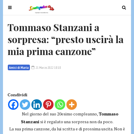
T
T
o
o
g
g
Tommaso Stanzani a
g
g
sorpresa: “presto uscirà la
l
l
e
e
mia prima canzone”
n
n
a
a
v
v
Amici di Maria
21 Marzo 2022 18:18
i
i
g
g
a
a
t
t
Condividi
i
i
o
o
Nel giorno del suo 20esimo compleanno,
Tommaso
n
n
Stanzani
si è regalato una sorpresa non da poco.
La sua prima canzone, da lui scritta e di prossima uscita. Non è