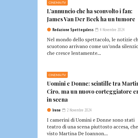
CINEMA/TV
L’annuncio che ha sconvolto i fan:
James Van Der Beek ha un tumore
Redazione Spetteguless
4 Novembre 2024
Nel mondo dello spettacolo, le notizie c
scuotono arrivano come un’onda silenzio
che cresce lentamente...
CINEMA/TV
Uomini e Donne: scintille tra Marti
Ciro, ma un nuovo corteggiatore e
in scena
Irene
2 Novembre 2024
I camerini di Uomini e Donne sono stati
teatro di una scena piuttosto accesa, che
visto Martina De Ioannon...