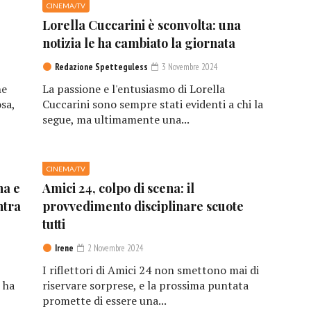
CINEMA/TV
Lorella Cuccarini è sconvolta: una
notizia le ha cambiato la giornata
Redazione Spetteguless
3 Novembre 2024
he
La passione e l'entusiasmo di Lorella
sa,
Cuccarini sono sempre stati evidenti a chi la
segue, ma ultimamente una...
CINEMA/TV
na e
Amici 24, colpo di scena: il
ntra
provvedimento disciplinare scuote
tutti
Irene
2 Novembre 2024
I riflettori di Amici 24 non smettono mai di
 ha
riservare sorprese, e la prossima puntata
promette di essere una...