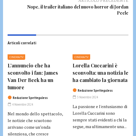
ARTICOLO PRECEDENTE
Nope, il trailer italiano del nuovo horror di Jordan
Peele
Articoli correlati
CINEMA/TV
CINEMA/TV
L’annuncio che ha
Lorella Cuccarini è
sconvolto i fan: James
sconvolta: una notizia le
Van Der Beek ha un
ha cambiato la giornata
tumore
Redazione Spetteguless
3 Novembre 2024
Redazione Spetteguless
4 Novembre 2024
La passione e l'entusiasmo di
Lorella Cuccarini sono
Nel mondo dello spettacolo,
sempre stati evidenti a chi la
le notizie che scuotono
segue, ma ultimamente una...
arrivano come un’onda
silenziosa, che cresce