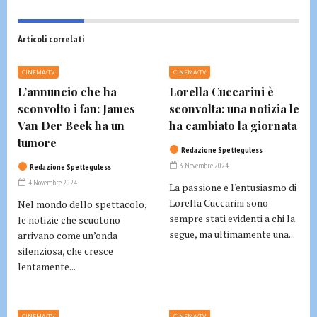
Articoli correlati
CINEMA/TV
CINEMA/TV
L’annuncio che ha
Lorella Cuccarini è
sconvolto i fan: James
sconvolta: una notizia le
Van Der Beek ha un
ha cambiato la giornata
tumore
Redazione Spetteguless
3 Novembre 2024
Redazione Spetteguless
4 Novembre 2024
La passione e l'entusiasmo di
Lorella Cuccarini sono
Nel mondo dello spettacolo,
sempre stati evidenti a chi la
le notizie che scuotono
segue, ma ultimamente una...
arrivano come un’onda
silenziosa, che cresce
lentamente...
CINEMA/TV
CINEMA/TV