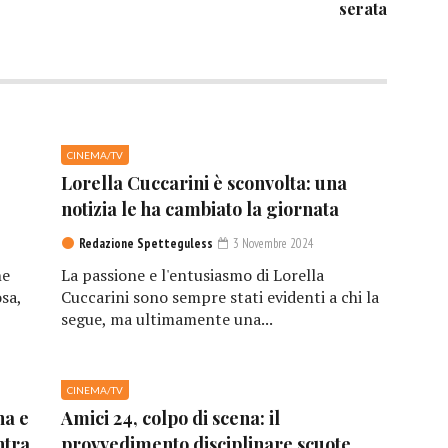
serata
CINEMA/TV
Lorella Cuccarini è sconvolta: una
notizia le ha cambiato la giornata
Redazione Spetteguless
3 Novembre 2024
he
La passione e l'entusiasmo di Lorella
sa,
Cuccarini sono sempre stati evidenti a chi la
segue, ma ultimamente una...
CINEMA/TV
na e
Amici 24, colpo di scena: il
ntra
provvedimento disciplinare scuote