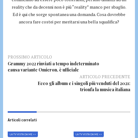
reality che da decenni non è più “reality” manco per sbaglio.
Ed è qui che sorge spontanea una domanda. Cosa dovrebbe
ancora fare costei per meritarsi una bella squalifica?
PROSSIMO ARTICOLO
Grammy 2022 rinviati a tempo indeterminato
causa variante Omicron, è ufficiale
ARTICOLO PRECEDENTE
Ecco gli album e i singoli più venduti del 2021:
trionfa la musica italiana
Articoli correlati
LA TV VISTA DA ME >>
LA TV VISTA DA ME >>