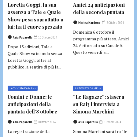
Loretta Goggi, la sua
Amici 24 anticipazioni
assenza a Tale e Quale
della seconda puntata
Show pesa soprattutto a
Marina Nardone
8 Ottobre 2024
lui: ha il cuore spezzato
Domenica 6 ottobre il
Asia Paparella
10 Ottobre 2024
programma più atteso, Amici
24, è ritornato su Canale 5.
Dopo 13 edizioni, Tale e
Questo venerdì si...
Quale Show va in onda senza
Loretta Goggi: oltre al
pubblico, a sentire di più la...
LA TV VISTA DA ME >>
LA TV VISTA DA ME >>
Uomini e Donne: le
“Le Ragazze”: stasera
anticipazioni della
su Rai3 l’intervista a
puntata dell’8 ottobre
Simona Marchini
Asia Paparella
8 Ottobre 2024
Asia Paparella
8 Ottobre 2024
La registrazione della
Simona Marchini sarà tra “le