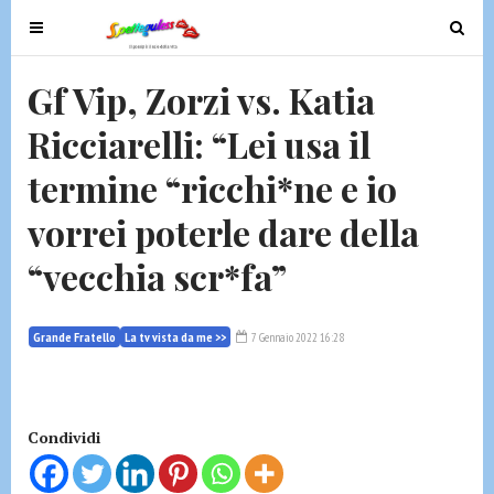
T
T
o
o
g
g
Gf Vip, Zorzi vs. Katia
g
g
Ricciarelli: “Lei usa il
l
l
e
e
termine “ricchi*ne e io
n
n
a
a
vorrei poterle dare della
v
v
“vecchia scr*fa”
i
i
g
g
a
a
Grande Fratello
La tv vista da me >>
7 Gennaio 2022 16:28
t
t
i
i
o
o
n
n
Condividi