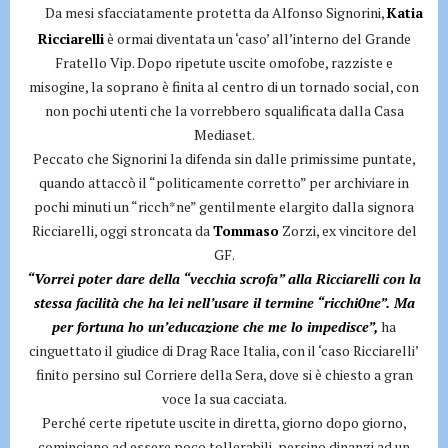
Da mesi sfacciatamente protetta da Alfonso Signorini,
Katia
Ricciarelli
è ormai diventata un ‘caso’ all’interno del Grande
Fratello Vip. Dopo ripetute uscite omofobe, razziste e
misogine, la soprano è finita al centro di un tornado social, con
non pochi utenti che la vorrebbero squalificata dalla Casa
Mediaset.
Peccato che Signorini la difenda sin dalle primissime puntate,
quando attaccò il “politicamente corretto” per archiviare in
pochi minuti un “ricch*ne” gentilmente elargito dalla signora
Ricciarelli, oggi stroncata da
Tommaso
Zorzi, ex vincitore del
GF.
“Vorrei poter dare della “vecchia scrofa” alla Ricciarelli con la
stessa facilità che ha lei nell’usare il termine “ricchi0ne”. Ma
per fortuna ho un’educazione che me lo impedisce”,
ha
cinguettato il giudice di Drag Race Italia, con il ‘caso Ricciarelli’
finito persino sul Corriere della Sera, dove si è chiesto a gran
voce la sua cacciata.
Perché certe ripetute uscite in diretta, giorno dopo giorno,
cominciano ad essere poco tollerabili, persino dinanzi ad un