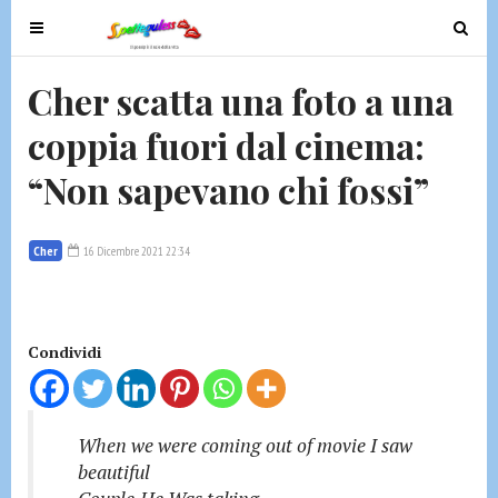
T
T
o
o
g
g
Cher scatta una foto a una
g
g
coppia fuori dal cinema:
l
l
e
e
“Non sapevano chi fossi”
n
n
a
a
v
v
Cher
16 Dicembre 2021 22:34
i
i
g
g
a
a
t
t
Condividi
i
i
o
o
n
n
When we were coming out of movie I saw
beautiful