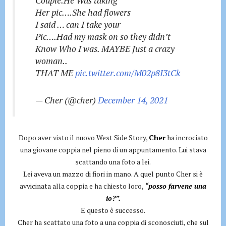
Couple.He Was taking
Her pic….She had flowers
I said … can I take your
Pic….Had my mask on so they didn’t
Know Who I was. MAYBE Just a crazy
woman..
THAT ME
pic.twitter.com/M02p8I3tCk
— Cher (@cher)
December 14, 2021
Dopo aver visto il nuovo West Side Story,
Cher
ha incrociato
una giovane coppia nel pieno di un appuntamento. Lui stava
scattando una foto a lei.
Lei aveva un mazzo di fiori in mano. A quel punto Cher si è
avvicinata alla coppia e ha chiesto loro,
“posso farvene una
io?”.
E questo è successo.
Cher ha scattato una foto a una coppia di sconosciuti, che sul