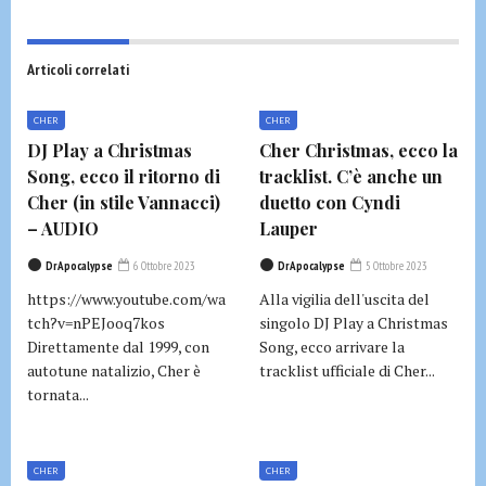
Articoli correlati
CHER
CHER
DJ Play a Christmas
Cher Christmas, ecco la
Song, ecco il ritorno di
tracklist. C’è anche un
Cher (in stile Vannacci)
duetto con Cyndi
– AUDIO
Lauper
DrApocalypse
6 Ottobre 2023
DrApocalypse
5 Ottobre 2023
https://www.youtube.com/wa
Alla vigilia dell'uscita del
tch?v=nPEJooq7kos
singolo DJ Play a Christmas
Direttamente dal 1999, con
Song, ecco arrivare la
autotune natalizio, Cher è
tracklist ufficiale di Cher...
tornata...
CHER
CHER