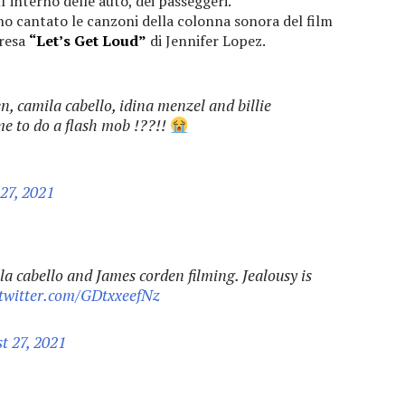
l’interno delle auto, dei passeggeri.
o cantato le canzoni della colonna sonora del film
resa
“Let’s Get Loud”
di Jennifer Lopez.
camila cabello, idina menzel and billie
 me to do a flash mob !??!!
27, 2021
la cabello and James corden filming. Jealousy is
.twitter.com/GDtxxeefNz
t 27, 2021