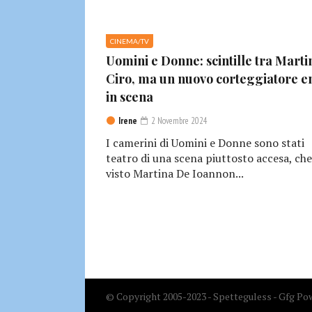
CINEMA/TV
Uomini e Donne: scintille tra Marti
Ciro, ma un nuovo corteggiatore e
in scena
Irene
2 Novembre 2024
I camerini di Uomini e Donne sono stati
teatro di una scena piuttosto accesa, che
visto Martina De Ioannon...
© Copyright 2005-2023 - Spetteguless - Gfg Pow