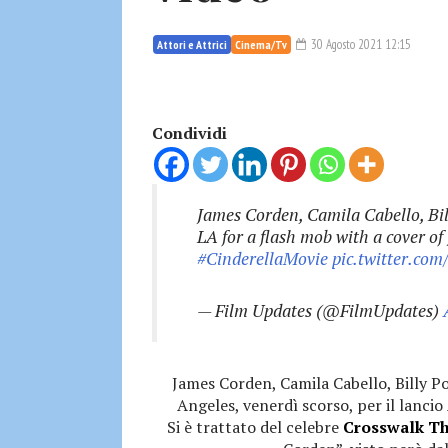
30 Agosto 2021 12:15
Attori e Attrici
Cinema/Tv
Condividi
James Corden, Camila Cabello, Bil
LA for a flash mob with a cover of
#CinderellaMovie
pic.twitter.co
— Film Updates (@FilmUpdates)
James Corden, Camila Cabello, Billy Po
Angeles, venerdì scorso, per il lanc
Si è trattato del celebre
Crosswalk Th