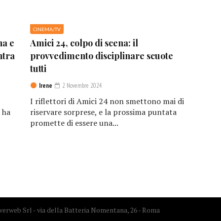
CINEMA/TV
na e
Amici 24, colpo di scena: il
ntra
provvedimento disciplinare scuote
tutti
Irene
2 Novembre 2024
I riflettori di Amici 24 non smettono mai di
 ha
riservare sorprese, e la prossima puntata
promette di essere una...
erweb Srl - via della Batteria Nomentana, 26 - Roma