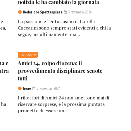
notizia le ha cambiato la giornata
Redazione Spetteguless
3 Novembre 2024
he
La passione e l'entusiasmo di Lorella
sa,
Cuccarini sono sempre stati evidenti a chi la
segue, ma ultimamente una...
CINEMA/TV
na e
Amici 24, colpo di scena: il
ntra
provvedimento disciplinare scuote
tutti
Irene
2 Novembre 2024
I riflettori di Amici 24 non smettono mai di
 ha
riservare sorprese, e la prossima puntata
promette di essere una...