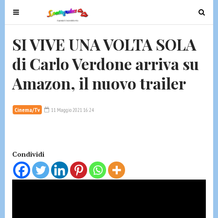
T
T
o
o
g
g
SI VIVE UNA VOLTA SOLA
g
g
di Carlo Verdone arriva su
l
l
e
e
Amazon, il nuovo trailer
n
n
a
a
v
v
Cinema/Tv
11 Maggio 2021 16:24
i
i
g
g
a
a
t
t
Condividi
i
i
o
o
n
n