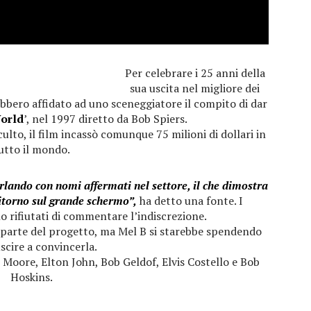
Per celebrare i 25 anni della
sua uscita nel migliore dei
bbero affidato ad uno sceneggiatore il compito di dar
orld
’, nel 1997 diretto da Bob Spiers.
ulto, il film incassò comunque 75 milioni di dollari in
utto il mondo.
arlando con nomi affermati nel settore, il che dimostra
itorno sul grande schermo”,
ha detto una fonte. I
o rifiutati di commentare l’indiscrezione.
rà parte del progetto, ma Mel B si starebbe spendendo
uscire a convincerla.
 Moore, Elton John, Bob Geldof, Elvis Costello e Bob
Hoskins.