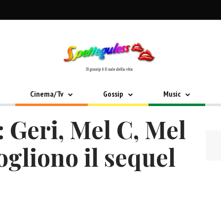
Cinema/Tv
Gossip
Music
: Geri, Mel C, Mel
gliono il sequel