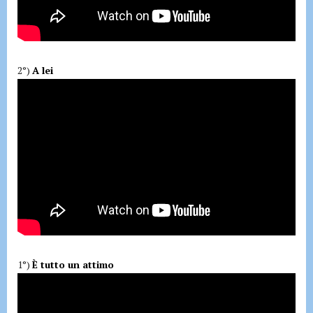
2°)
A lei
1°)
È tutto un attimo