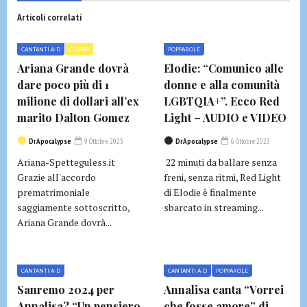
Articoli correlati
CANTANTI A-D
GOSSIP
POPPAROLE
Ariana Grande dovrà
Elodie: “Comunico alle
dare poco più di 1
donne e alla comunità
milione di dollari all’ex
LGBTQIA+”. Ecco Red
marito Dalton Gomez
Light – AUDIO e VIDEO
DrApocalypse
9 Ottobre 2023
DrApocalypse
6 Ottobre 2023
Ariana-Spetteguless.it
22 minuti da ballare senza
Grazie all'accordo
freni, senza ritmi, Red Light
prematrimoniale
di Elodie è finalmente
saggiamente sottoscritto,
sbarcato in streaming...
Ariana Grande dovrà...
CANTANTI A-D
CANTANTI A-D
POPPAROLE
Sanremo 2024 per
Annalisa canta “Vorrei
Annalisa? “Un pensiero
che fosse amore” di