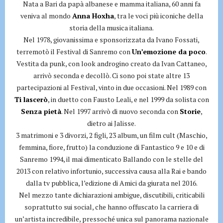
Nata a Bari da papà albanese e mamma italiana, 60 anni fa
veniva al mondo
Anna Hoxha
, tra le voci più iconiche della
storia della musica italiana.
Nel 1978, giovanissima e sponsorizzata da Ivano Fossati,
terremotò il Festival di Sanremo con
Un’emozione da poco
.
Vestita da punk, con look androgino creato da Ivan Cattaneo,
arrivò seconda e decollò. Ci sono poi state altre 13
partecipazioni al Festival, vinto in due occasioni. Nel 1989 con
Ti lascerò
, in duetto con Fausto Leali, e nel 1999 da solista con
Senza pietà
. Nel 1997 arrivò di nuovo seconda con
Storie
,
dietro ai Jalisse.
3 matrimoni e 3 divorzi, 2 figli, 23 album, un film cult (Maschio,
femmina, fiore, frutto) la conduzione di Fantastico 9 e 10 e di
Sanremo 1994, il mai dimenticato Ballando con le stelle del
2013 con relativo infortunio, successiva causa alla Rai e bando
dalla tv pubblica, l’edizione di Amici da giurata nel 2016.
Nel mezzo tante dichiarazioni ambigue, discutibili, criticabili
soprattutto sui social, che hanno offuscato la carriera di
un’artista incredibile, pressoché unica sul panorama nazionale