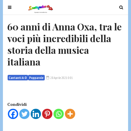
T
T
o
o
g
g
60 anni di Anna Oxa, tra le
g
g
voci più incredibili della
l
l
e
e
storia della musica
n
n
a
a
italiana
v
v
i
i
g
g
Cantanti A-D
Popparole
28 Aprile 2021 0:01
a
a
t
t
i
i
Condividi
o
o
n
n