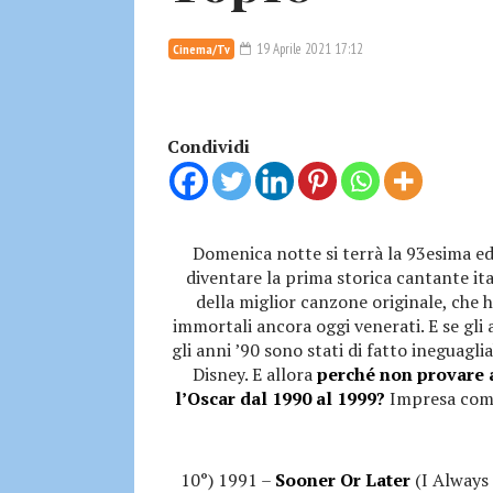
19 Aprile 2021 17:12
Cinema/Tv
Condividi
Domenica notte si terrà la 93esima ed
diventare la prima storica cantante ita
della miglior canzone originale, che h
immortali ancora oggi venerati. E se gli
gli anni ’90 sono stati di fatto ineguagl
Disney. E allora
perché non provare 
l’Oscar dal 1990 al 1999?
Impresa compl
10°) 1991 –
Sooner Or Later
(I Always