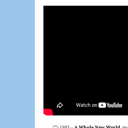
7°) 1993 –
A Whole New World
, m