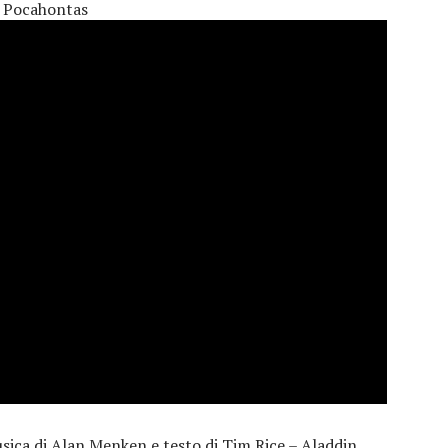
Pocahontas
usica di Alan Menken e testo di Tim Rice – Aladdin