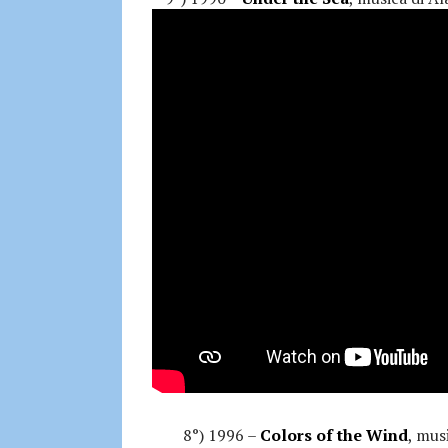
8°) 1996 –
Colors of the Wind
, mus