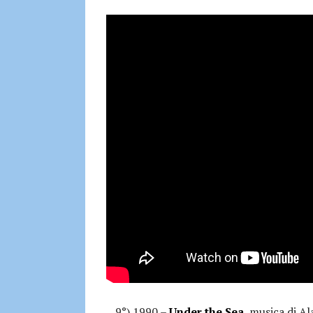
9°) 1990 –
Under the Sea
, musica di A