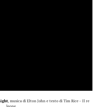
ight
, musica di Elton John e testo di Tim Rice – Il re
leone