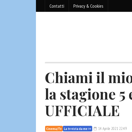
Contatti
Privacy & Cookies
Chiami il mio
la stagione 5 
UFFICIALE
14 Aprile 2021 22:49
Cinema/Tv
La tv vista da me >>