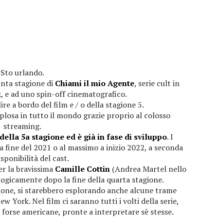
Sto urlando.
inta stagione di
Chiami il mio Agente
, serie cult in
ix, e ad uno spin-off cinematografico.
lire a bordo del film e / o della stagione 5.
splosa in tutto il mondo grazie proprio al colosso
streaming.
ella 5a stagione ed è già in fase di sviluppo
. I
a fine del 2021 o al massimo a inizio 2022, a seconda
isponibilità del cast.
per la bravissima
Camille Cottin
(Andrea Martel nello
logicamente dopo la fine della quarta stagione.
ione, si starebbero esplorando anche alcune trame
ew York. Nel film ci saranno tutti i volti della serie,
i, forse americane, pronte a interpretare sè stesse.