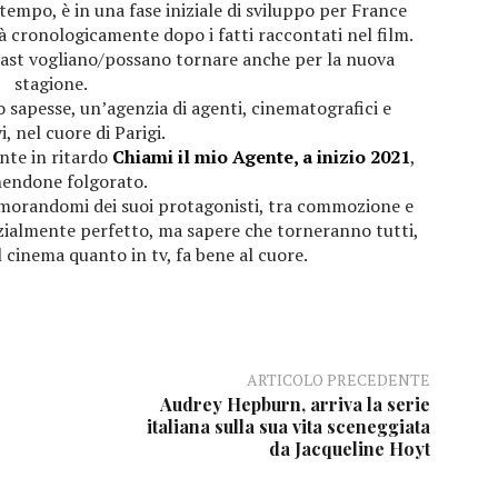
ttempo, è in una fase iniziale di sviluppo per France
erà cronologicamente dopo i fatti raccontati nel film.
 cast vogliano/possano tornare anche per la nuova
stagione.
o sapesse, un’agenzia di agenti, cinematografici e
vi, nel cuore di Parigi.
nte in ritardo
Chiami il mio Agente, a inizio 2021
,
endone folgorato.
namorandomi dei suoi protagonisti, tra commozione e
enzialmente perfetto, ma sapere che torneranno tutti,
 cinema quanto in tv, fa bene al cuore.
ARTICOLO PRECEDENTE
Audrey Hepburn, arriva la serie
italiana sulla sua vita sceneggiata
da Jacqueline Hoyt