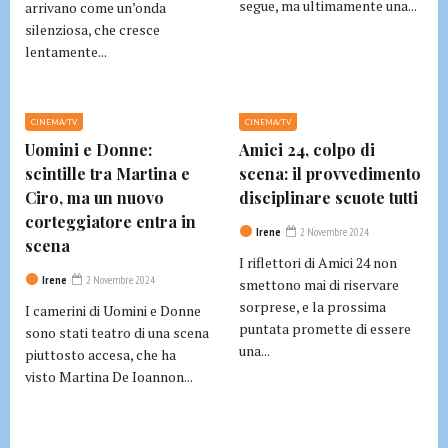
segue, ma ultimamente una...
arrivano come un’onda
silenziosa, che cresce
lentamente...
CINEMA/TV
CINEMA/TV
Uomini e Donne:
Amici 24, colpo di
scintille tra Martina e
scena: il provvedimento
Ciro, ma un nuovo
disciplinare scuote tutti
corteggiatore entra in
Irene
2 Novembre 2024
scena
I riflettori di Amici 24 non
Irene
2 Novembre 2024
smettono mai di riservare
sorprese, e la prossima
I camerini di Uomini e Donne
puntata promette di essere
sono stati teatro di una scena
una...
piuttosto accesa, che ha
visto Martina De Ioannon...