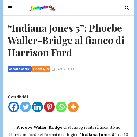
T
T
o
o
g
g
“Indiana Jones 5”: Phoebe
g
g
Waller-Bridge al fianco di
l
l
e
e
Harrison Ford
n
n
a
a
v
v
Attori e Attrici
Cinema/Tv
9 Aprile 2021 18:10
i
i
g
g
a
a
t
t
Condividi
i
i
o
o
n
n
Phoebe Waller-Bridge
di Fleabag reciterà accanto ad
Harrison Ford nell’ormai mitologico “
Indiana Jones 5
“, da 10