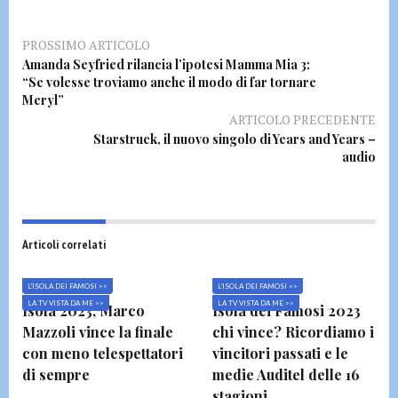
PROSSIMO ARTICOLO
Amanda Seyfried rilancia l’ipotesi Mamma Mia 3:
“Se volesse troviamo anche il modo di far tornare
Meryl”
ARTICOLO PRECEDENTE
Starstruck, il nuovo singolo di Years and Years –
audio
Articoli correlati
L'ISOLA DEI FAMOSI >>
L'ISOLA DEI FAMOSI >>
LA TV VISTA DA ME >>
LA TV VISTA DA ME >>
Isola 2023, Marco
Isola dei Famosi 2023
Mazzoli vince la finale
chi vince? Ricordiamo i
con meno telespettatori
vincitori passati e le
di sempre
medie Auditel delle 16
stagioni