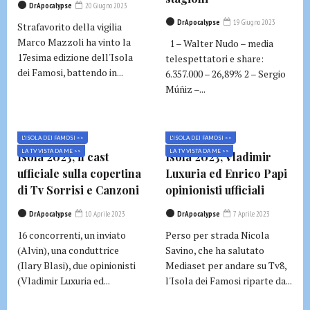
DrApocalypse
20 Giugno 2023
DrApocalypse
19 Giugno 2023
Strafavorito della vigilia
Marco Mazzoli ha vinto la
1 – Walter Nudo – media
17esima edizione dell'Isola
telespettatori e share:
dei Famosi, battendo in...
6.357.000 – 26,89% 2 – Sergio
Múñiz –...
L'ISOLA DEI FAMOSI >>
L'ISOLA DEI FAMOSI >>
LA TV VISTA DA ME >>
LA TV VISTA DA ME >>
Isola 2023, il cast
Isola 2023, Vladimir
ufficiale sulla copertina
Luxuria ed Enrico Papi
di Tv Sorrisi e Canzoni
opinionisti ufficiali
DrApocalypse
10 Aprile 2023
DrApocalypse
7 Aprile 2023
16 concorrenti, un inviato
Perso per strada Nicola
(Alvin), una conduttrice
Savino, che ha salutato
(Ilary Blasi), due opinionisti
Mediaset per andare su Tv8,
(Vladimir Luxuria ed...
l'Isola dei Famosi riparte da...