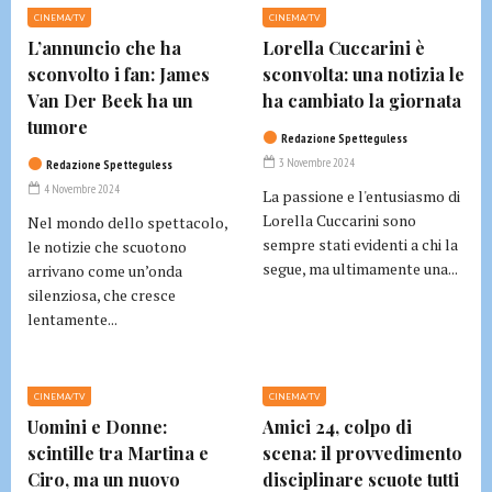
CINEMA/TV
CINEMA/TV
L’annuncio che ha
Lorella Cuccarini è
sconvolto i fan: James
sconvolta: una notizia le
Van Der Beek ha un
ha cambiato la giornata
tumore
Redazione Spetteguless
3 Novembre 2024
Redazione Spetteguless
4 Novembre 2024
La passione e l'entusiasmo di
Lorella Cuccarini sono
Nel mondo dello spettacolo,
sempre stati evidenti a chi la
le notizie che scuotono
segue, ma ultimamente una...
arrivano come un’onda
silenziosa, che cresce
lentamente...
CINEMA/TV
CINEMA/TV
Uomini e Donne:
Amici 24, colpo di
scintille tra Martina e
scena: il provvedimento
Ciro, ma un nuovo
disciplinare scuote tutti