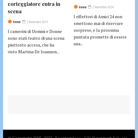
corteggiatore entra in
Irene
2 Novembre 2024
scena
I riflettori di Amici 24 non
Irene
2 Novembre 2024
smettono mai di riservare
sorprese, e la prossima
I camerini di Uomini e Donne
puntata promette di essere
sono stati teatro di una scena
una...
piuttosto accesa, che ha
visto Martina De Ioannon...
© Copyright 2005-2023 - Spetteguless - Gfg Powerweb Srl - via