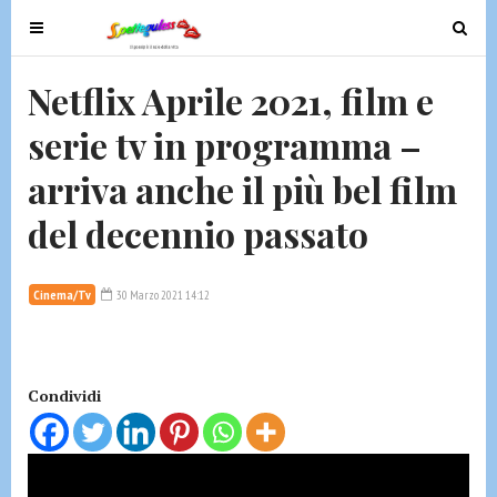
T
T
o
o
g
g
Netflix Aprile 2021, film e
g
g
serie tv in programma –
l
l
e
e
arriva anche il più bel film
n
n
a
a
del decennio passato
v
v
i
i
g
g
Cinema/Tv
30 Marzo 2021 14:12
a
a
t
t
i
i
Condividi
o
o
n
n