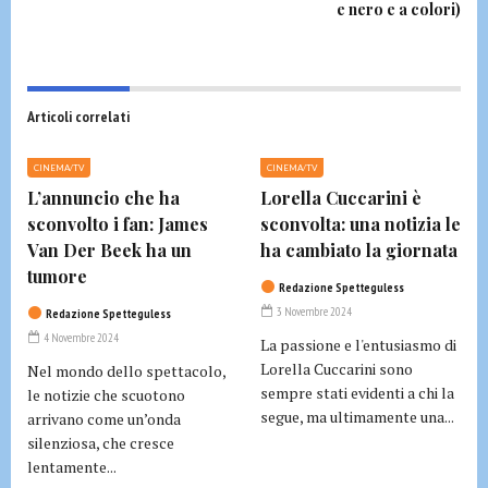
e nero e a colori)
Articoli correlati
CINEMA/TV
CINEMA/TV
L’annuncio che ha
Lorella Cuccarini è
sconvolto i fan: James
sconvolta: una notizia le
Van Der Beek ha un
ha cambiato la giornata
tumore
Redazione Spetteguless
3 Novembre 2024
Redazione Spetteguless
4 Novembre 2024
La passione e l'entusiasmo di
Lorella Cuccarini sono
Nel mondo dello spettacolo,
sempre stati evidenti a chi la
le notizie che scuotono
segue, ma ultimamente una...
arrivano come un’onda
silenziosa, che cresce
lentamente...