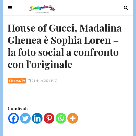
T
T
o
o
g
g
House of Gucci, Madalina
g
g
Ghenea è Sophia Loren –
l
l
e
e
la foto social a confronto
n
n
a
a
con l’originale
v
v
i
i
g
g
Cinema/Tv
24 Marzo 2021 15:30
a
a
t
t
i
i
Condividi
o
o
n
n