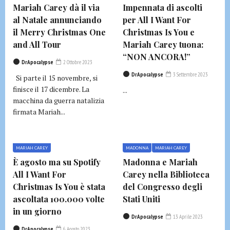
Mariah Carey dà il via
Impennata di ascolti
al Natale annunciando
per All I Want For
il Merry Christmas One
Christmas Is You e
and All Tour
Mariah Carey tuona:
“NON ANCORA!”
DrApocalypse
2 Ottobre 2023
DrApocalypse
3 Settembre 2023
Si parte il 15 novembre, si
finisce il 17 dicembre. La
...
macchina da guerra natalizia
firmata Mariah...
MARIAH CAREY
MADONNA
MARIAH CAREY
È agosto ma su Spotify
Madonna e Mariah
All I Want For
Carey nella Biblioteca
Christmas Is You è stata
del Congresso degli
ascoltata 100.000 volte
Stati Uniti
in un giorno
DrApocalypse
13 Aprile 2023
DrApocalypse
6 Agosto 2023