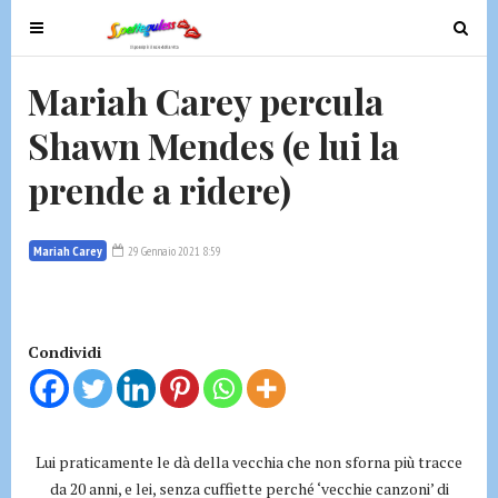
T
T
o
o
g
g
Mariah Carey percula
g
g
Shawn Mendes (e lui la
l
l
e
e
prende a ridere)
n
n
a
a
v
v
Mariah Carey
29 Gennaio 2021 8:59
i
i
g
g
a
a
t
t
Condividi
i
i
o
o
n
n
Lui praticamente le dà della vecchia che non sforna più tracce
da 20 anni, e lei, senza cuffiette perché ‘vecchie canzoni’ di