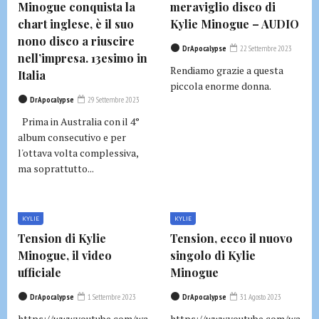
Minogue conquista la
meraviglio disco di
chart inglese, è il suo
Kylie Minogue – AUDIO
nono disco a riuscire
DrApocalypse
22 Settembre 2023
nell’impresa. 13esimo in
Rendiamo grazie a questa
Italia
piccola enorme donna.
DrApocalypse
29 Settembre 2023
Prima in Australia con il 4°
album consecutivo e per
l'ottava volta complessiva,
ma soprattutto...
KYLIE
KYLIE
Tension di Kylie
Tension, ecco il nuovo
Minogue, il video
singolo di Kylie
ufficiale
Minogue
DrApocalypse
1 Settembre 2023
DrApocalypse
31 Agosto 2023
https://www.youtube.com/wa
https://www.youtube.com/wa