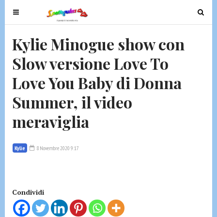
T
T
o
o
g
g
Kylie Minogue show con
g
g
Slow versione Love To
l
l
e
e
Love You Baby di Donna
n
n
a
a
Summer, il video
v
v
meraviglia
i
i
g
g
a
a
Kylie
8 Novembre 2020 9:17
t
t
i
i
o
o
n
n
Condividi