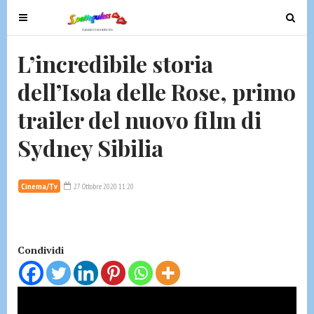
T
T
o
o
g
g
L’incredibile storia
g
g
dell’Isola delle Rose, primo
l
l
e
e
trailer del nuovo film di
n
n
a
a
Sydney Sibilia
v
v
i
i
g
g
Cinema/Tv
27 Ottobre 2020 11:20
a
a
t
t
i
i
Condividi
o
o
n
n