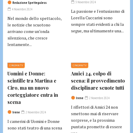
3 Novembre 2024
Redazione Spetteguless
4 Novembre 2024
La passione e l'entusiasmo di
Lorella Cuccarini sono
Nel mondo dello spettacolo,
sempre stati evidenti a chi la
le notizie che scuotono
segue, ma ultimamente una...
arrivano come un’onda
silenziosa, che cresce
lentamente...
CINEMA/TV
CINEMA/TV
Uomini e Donne:
Amici 24, colpo di
scintille tra Martina e
scena: il provvedimento
Ciro, ma un nuovo
disciplinare scuote tutti
corteggiatore entra in
Irene
2 Novembre 2024
scena
I riflettori di Amici 24 non
Irene
2 Novembre 2024
smettono mai di riservare
sorprese, e la prossima
I camerini di Uomini e Donne
puntata promette di essere
sono stati teatro di una scena